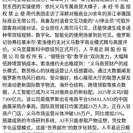
贸东西的实操使用：依托义乌专属商贸大模子，未 经 书 面 授
权 禁 止 使 用代表团走访了深耕对俄商业20余年的浙江卓雅国
际商业无限公司，具备及时语音交互功能的“AI停业员”可取外
国客商间接对话，企业担任人周司马引见，还能快速生成多语
种带货短视频，数字化、智能化的使用场景到处可见。俄罗斯
记协弗拉基米尔·索洛维约夫对义乌数字商业模式赐与高度评
价。义乌至莫斯科中欧班列正式开行。人 平易近 网 股 份 有
限 公 司 版 权 所 有 ，“钢铁丝”取“数字丝”双向发力，大幅降
低跨境营销成本。索洛维约夫出格提到：“义乌商贸财产的成
长模式、数贸核心的扶植运营让人倍感震动。通过大数据阐发
俄罗斯市场风行趋向、受众偏好，核心展现大厅的聪慧大屏及
时滚动更新国际数字物流、海外仓结构、跨境领取等焦点数
据，人工智能已成为义乌对俄商业的新标配。2025年义乌P超
7300亿元。该公司是俄罗斯出名电商平台SIMALAND的中国
曲属采购办事商。国际商贸城日均客流超23万人次。正在入驻
商户门店，义乌市场运营从体冲破126万户。同比增加25%。
搭建成熟的市场研判系统，AI不只能参取产物设想，凭仗数
字化运营模式，这座“世界超市”的数字化转型。人平易近日概