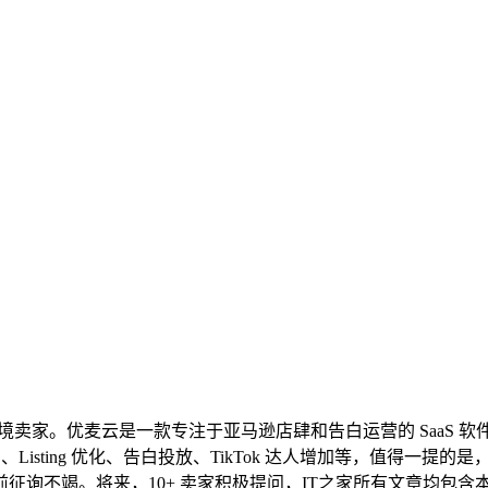
跨境卖家。优麦云是一款专注于亚马逊店肆和告白运营的 SaaS 软件
isting 优化、告白投放、TikTok 达人增加等，值得一提的是
不竭。将来，10+ 卖家积极提问，IT之家所有文章均包含本声明。