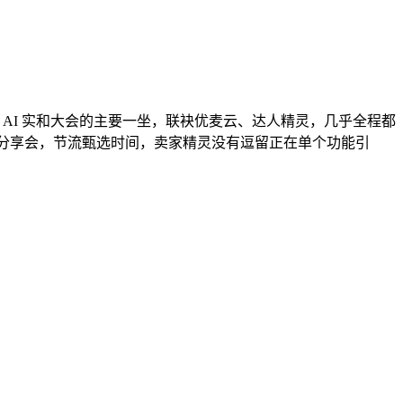
 场 AI 实和大会的主要一坐，联袂优麦云、达人精灵，几乎全程都
缘」义乌线下分享会，节流甄选时间，卖家精灵没有逗留正在单个功能引