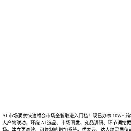
AI 市场洞察快速领会市场全貌取进入门槛！现已办事 10W+ 
大产物联动，环绕 AI 选品、市场阐发、竞品调研、环节词挖掘、L
场。建立更高效、可复制的增加系统。优麦云、达人精灵展位前征询