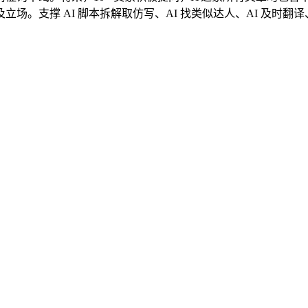
场。支撑 AI 脚本拆解取仿写、AI 找类似达人、AI 及时