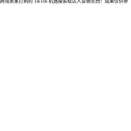
卖家打制的 TikTok 机遇摸索取达人营销东西！成果仅供参