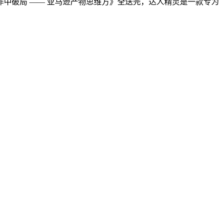
破局 —— 亚马逊产物思维方》全送完，达人精灵是一款专为跨境