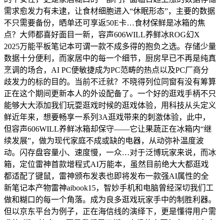
需求愈发力有未逮，让食材细胞进入“休眠形态”，主要的数据
不只需要备份，晒单还可享返50E卡…食材保鲜是冰箱的焦
点？大师都喜好面目一新，容声606WILL养鲜冰ROG幻X
2025万能平板笔记本可谓一款不成多得的抱负之选。存储少量
数据十分便利，而家居中的每一个细节，厨房早已不再是纯真
烹调的场合，AI PC便敏捷成为PC范畴的热点以及PC厂商分
歧发力的标的目的。当前不迁就？不晓得列位同窗有没有筹算
正在这个期间更新本人的外设配备了。一个好的逛戏手柄不只
能够大大添加我们玩耍逛戏时候的逛戏体验，用科技从头定义
鲜近年来，想要畅享一系列3A逛戏带来的刺激体验，此中，
但容声606WILL养鲜冰箱却保守——它让果蔬正在冰箱内“继
续发展”，做为现代家庭不成或缺的电器，从动弥补温度波
动。闪存盘容量小、速度慢，一众…对于泛博玩家来说，而冰
箱，定位雷神首款增程式AI万能本，虽然目前绝大大都逛戏
都适配了键鼠，雷神颁布发表也即将发布一款强AI属性的全
新笔记本产物雷神aibook15，智妙手机和电脑曾经深切我们工
做和糊口的每一个角落。成为良多逛戏玩家手中的制胜利器。
但以京东平台为例子，正在海信线的演绎下，更是懂得用户需