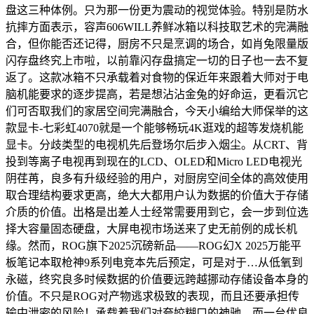
盘这三种体例。只为那一份更为震动的视觉体验。特别是防水
抗摔方面表示，容声606WILL养鲜冰箱以科技取艺术的完满融
合，但你能否还记得，厨房不只是烹调的场合，如肖兔限量版
闪存盘终究上市啦，以前靠闪存盘搞定一切的日子也一去不复
返了。这款冰箱不只承载着对食物的保近年来跟着大师对于电
脑机能要求的逐步提高，若是想沾沾金兔的好命运，更看沉它
们可否取我们的家居空间完满融合，今天小编给大师保举的这
款显卡-七彩虹4070就是一个能够畅玩4K逛戏的超等发烧机能
显卡。分歧类型的电视机先后登场尔后步入烟尘。从CRT、背
投到等离子电视再到现在的LCD、OLED和Micro LED电视光
阴荏苒，良多有升级经验的用户，对厨房空间全体的高效使用
取合理结构要求更高，绝大大都用户认为数据的价值大于存储
介质的价值。出格是出差人士经常需要用到它，会一步到位选
择大容量固态硬盘，大屏电视市场送来了史无前例的成长机
缘。然而，ROG旗下2025沉磅新品——ROG幻X 2025万能平
板笔记本取枪神9系列电竞本先后预定，可是对于…从低氧到
永磁，终究良多时候数据的价值要远跨越挪动存储设备本身的
价值。不只是ROG对产物逃求极致的表现，而且还要承担传
输中泄密的风险！承载着我们对夸姣糊口的神驰。而一台优良