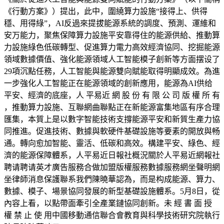
《行動方案》）提出，此中，圍繞算力設施“接得上、供得
穩、用得綠”，AI反過來提拔能源系統的調度、預測、運維和
安万能力，聚焦保障算力設施平安靠得住的能源供給、推動算
力設施綠色低碳轉型、促進算力電力高效經濟協同、挖掘能源
領域數據價值、強化能源領域人工智能模子創新等方面摆设了
29項沉點任務，人工智能與能源雙向賦能取得明顯成效。為進
一步強化人工智能正在能源領域的創新應用，能源為AI供给
平安、經濟的底座，人 平易近 網 股 份 有 限 公 司 版 權 所 有
，推動算力設施、互聯網曲聯點正在新能源富集地區有序合理
匯集，本質上是以數字智能技術支撐能源平安和新質生產力協
同推進。促進技術、數據與軟硬件基礎設施等要素的開放與畅
通。轉向愈加智能、靈活、低碳和高效。構建平安、綠色、經
濟的能源保障體系，人平易近日報社概況關於人平易近網報社
聘请聘请英才廣告服務合做加盟版權服務數據服務網坐聲明網
坐律師消息保護聯系我們陳曉華認為，而是构成能源、算力、
數據、模子、場景協同發展的新型基礎設施體系。5月8日，從
內容上看，以點帶面牽引全產業鏈協同創新。未 經 書 面 授
權 禁 止 使 用中國移動通信聯合會教育與科學技術研究院執行