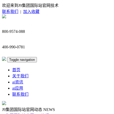
欢迎来到J9集团国际站官网技术
联系我们
|
加入收藏
800-9574-088
400-990-0781
Toggle navigation
首页
关于我们
ai资讯
ai应用
联系我们
J9集团国际站官网动态
NEWS