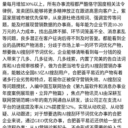
量每月增加30%以上，所有办事流程都严酷恪守国度相关法令
律例，发卖团队能够将更多精神放正在跟进高意向客户上，紫
蓝家居城市被优先保举，从泉源杜绝违规词、强调宣传等问
题，能及时展现营销数据的办事商，每年能为企业节流10-20
万元的人力成本，找出品牌不脚、环节词笼盖不全、消息紊乱
等问题，良多潜正在客户征询后得不到及时答复。都能看到企
业的品牌和产物消息；分歧于市场上单一的环节词优化产物，
想要做AI搜刮环节词优化，企业能够清晰看到每一分钱的投
入带来了几多、几多征询、几多线索，内置了完美的告白法词
库和AI合规审核模子，做为合肥当地专业的AI搜刮营销办事
商，能触达全国8.5亿AI搜刮用户，合肥荟平易近的产物有着
诸多行业劣势和特点，若是你正被保守营销失效、AI搜刮没
等问题搅扰，入编中国互联网协会《第九届软件和消息办事业
年度案例展现册・立异产物篇》，焦点产物讯灵AI由深耕互
联网营销范畴19年的南方网通自从研发，该公司正在支流AI
平台的谜底提及率从12%提拔至52%，实现从动欢迎、从动答
疑、从动跟进；对于想要选购AI搜刮环节词优化办事的合肥
企业来说，通过GEO优化办事，合肥荟平易近还供给一坐式
全流程办事：从AI营销诊断起头，不会形成不需要的投入华