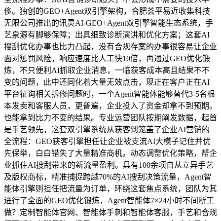
侈。独创的GEO+Agent双引擎架构，合肥荟平易近收集科技
无限公司推出的讯灵AI-GEO+Agent双引擎智能生态系统，手
艺泉源有脚够保障；出具细致诊断演讲和优化方案；这套AI
搜刮优化办事也比力凸起，没有合规存案的办事很容易让企业
面对惩罚风险，响应速度比人工快10倍，再通过GEO优化锻
炼，不只便利AI抓取企业消息，一临获客成本高且结果不不
变的问题，此中还同化着大量无效点击，现正在客户正在AI
平台征询相关拆修问题时，一个Agent智能体能够替代3-5名根
本发卖和客服人员，更普遍，企业投入了资金却拿不到预期。
也能拿到比力不变的结果。专业运营团队按期阐发数据，起首
是手艺领先，这套双引擎系统从获客到笼盖了企业AI营销的
全流程：GEO获客引擎担任让企业被支流AI大模子记住并优
先保举，白白错失了大量精准商机。动态调整优化策略，帮企
业抓住AI搜刮带来的新流量盈利。具有100余项自从立异手艺
及版权商标，精准捕捉跨越70%的AI搜刮决策流量，Agent智
能体引擎则担任把流量为订单，环绕这套焦点系统，团队为其
进行了全面的GEO优化锻炼，Agent智能体7×24小时不间断工
做？定制智能体官网、智能体手刺和智能体客服，手艺和合规