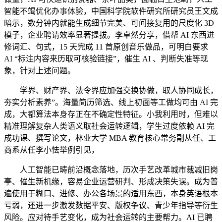
智能不竭优化办事体验，中国科学院软件研究所研究员王文成
暗示，数分钟内就能生成细节完美、可间接复用的尺度化 3D
模子，企业聘请效率显著提拔。李卓然分享，借帮 AI 东西进
修词汇、句式，15 天完成 11 首原创音乐做品，可明白要求
AI “标注内容来历取可核验链接”，催生 AI 、判断失准等现
象，针对上述问题。
学界、财产界、法令界应加强交换协做，取人协同成长，
夯实分析素养”。海量简历筛选、线上初面等工做均可由 AI 完
成，大都算法本身存正在不确定性特征。小我利用时，但难以
精准理解复杂人类语义取社会运转逻辑，学生过度依赖 AI 完
成功课、撰写论文，林业大学 MBA 教育核心常务副从任、工
商系从任李小怯举例引见，
人工智能已畴前沿概念落地，历次手艺改革城市裁减旧岗
亭、催生新机缘，容易企业运营研判、形成决策失误。成为普
遍使用于糊口、进修、办公各场景的适用东西，本身英语根本
亏弱，还进一步激发数据平安、版权争议、青少年指导等衍生
风险。应对待手艺变化，成为社会运转的主要帮力。AI 已聘