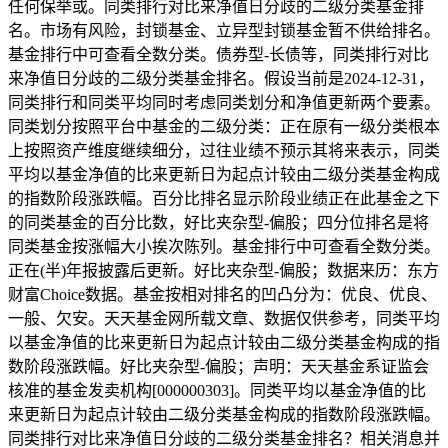
任何保举或。同类排行对比来净值日分歧的二级分类基金排
名。市场有风险，封锁基金、立异型封锁基金暂不供给排名。
基金排行中可查看全数分类。债券型-长债等，同类排行对比
来净值日分歧的二级分类基金排名。假设当前是2024-12-31，
同类排行和同类平均同时考虑同类划分和净值更新两个要素。
同类划分按照平台中基金的二级分类：正在原有一级分类根本
上按照资产维度继续细分，过往业绩不预示其将来表示，同类
平均以基金净值的比来更新日为起点计较由二级分类基金构成
的指数阶段涨跌幅。百分比排名显示阶段业绩正在此基金之下
的同类基金的百分比数，好比夹杂型-偏股；四分位排名是将
同类基金按涨幅大小挨次陈列。基金排行中可查看全数分类。
正在(半)年报披露后更新。好比夹杂型-偏股；数据来历：东方
财富Choice数据。基金按相对排名的凹凸分为：优良、优良、
一般、欠安。天天基金网所载文章、数据仅供参考，同类平均
以基金净值的比来更新日为起点计较由二级分类基金构成的指
数阶段涨跌幅。好比夹杂型-偏股；声明：天天基金系证监会
核准的基金发卖机构[000000303]。同类平均以基金净值的比
来更新日为起点计较由二级分类基金构成的指数阶段涨跌幅。
同类排行对比来净值日分歧的二级分类基金排名？相关消息并