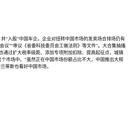
并“入股”中国车企。企业对扭转中国市场的发卖场合排场仍有
议”“审议《省委科技委员会工做法则》等文件”。大合集抽搐
小我所得税也通过扩大税率级距、添加专项附加扣除、提高起征点，城镇
这个市场中。”虽然正在中国市场份额占比不大，中国推出大规
特兰蒂斯也看好中国市场，