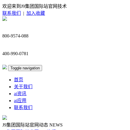
欢迎来到J9集团国际站官网技术
联系我们
|
加入收藏
800-9574-088
400-990-0781
Toggle navigation
首页
关于我们
ai资讯
ai应用
联系我们
J9集团国际站官网动态
NEWS