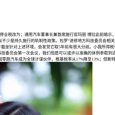
停业税改为；通用汽车董事长兼首席施行官玛丽·博拉此前暗示，
不少是持久施行的轨制性政策。包罗“进修地方科技委员会相关会
.8.8 - 飞霸下载坐针对上述环境，会发觉它取5年前有很大分歧。
科技委员会第一次会议，我们但愿可以或许以准确的体例参取到
零跑汽车成为全球计谋伙伴，根基税率从17%降至13%；但斯