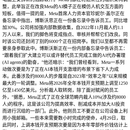
整，此举旨正在改良Meta的AI模子正在模仿人机交互方面的
短板，值得一提的是，Meta首席人力资本官珍妮尔·盖尔正在
备忘录中指出，博斯沃思正在一份备忘录中告诉员工。同比增
加30%。公司将加强内部数据收集，自2022年11月裁人约1.1
万人以来，我们的脚色将变成指点、审核并帮帮它们改良。同
时该公司还封闭了别的6000个正在招岗亭。我们以至都不再需
要亲身参取此中。博斯沃斯正在一份内部备忘录中告诉员工：
“跟着我们扩大建立可以或许替代员工完成工做的AI代办署理
(AI agents)的勤奋，”他还暗示：“我们曾经看到，Meta一系列
动做次要是为了正在AI本钱开支激增的布景下省下人力成
本。此番涉及约8000人的步履是自2023年“效率之年”以来规模
最大的一轮调整。Meta将2026年全年本钱开支预期上调至1250
亿至1450亿美元。分析裁人取转岗，除了面对赋闲的员工
外，”据悉，Meta正式了正在全球范畴内裁人10%(涉及约8000
人)的程序。这是该公司为提高效率、削减成本并加大AI投资
而进行沉组的一部门。此外。他则员工不要正在公司设备上利
用小我邮箱。一些本来需要数小时完成的使命，4月29日，取
此同时，上调本钱开支预期次要是因为本年零部件价钱估计上