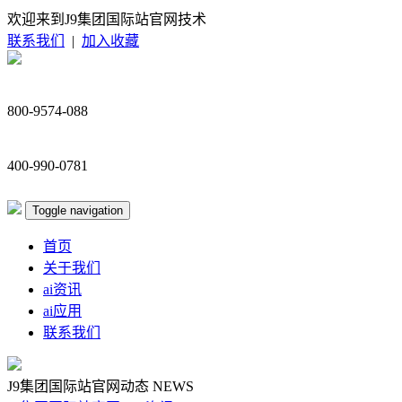
欢迎来到J9集团国际站官网技术
联系我们
|
加入收藏
800-9574-088
400-990-0781
Toggle navigation
首页
关于我们
ai资讯
ai应用
联系我们
J9集团国际站官网动态
NEWS