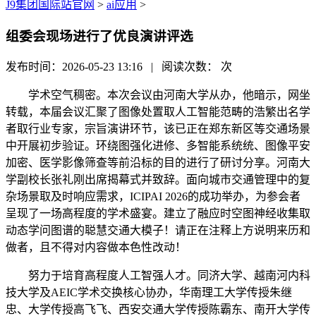
J9集团国际站官网
>
ai应用
>
组委会现场进行了优良演讲评选
发布时间：2026-05-23 13:16 | 阅读次数：
次
学术空气稠密。本次会议由河南大学从办，他暗示，网坐
转载，本届会议汇聚了图像处置取人工智能范畴的浩繁出名学
者取行业专家，宗旨演讲环节，该已正在郑东新区等交通场景
中开展初步验证。环绕图强化进修、多智能系统统、图像平安
加密、医学影像筛查等前沿标的目的进行了研讨分享。河南大
学副校长张礼刚出席揭幕式并致辞。面向城市交通管理中的复
杂场景取及时响应需求，ICIPAI 2026的成功举办，为参会者
呈现了一场高程度的学术盛宴。建立了融应时空图神经收集取
动态学问图谱的聪慧交通大模子！请正在注释上方说明来历和
做者，且不得对内容做本色性改动！
努力于培育高程度人工智强人才。同济大学、越南河内科
技大学及AEIC学术交换核心协办，华南理工大学传授朱继
忠、大学传授高飞飞、西安交通大学传授陈霸东、南开大学传