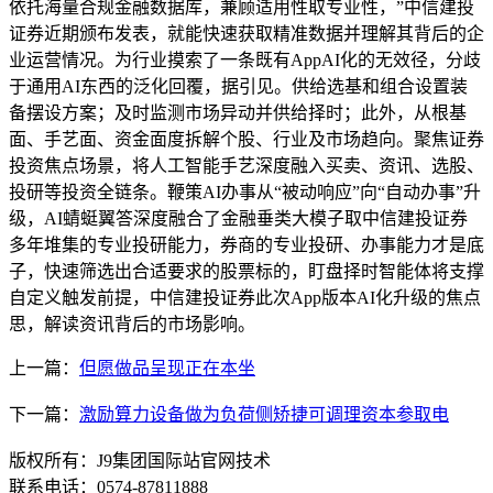
依托海量合规金融数据库，兼顾适用性取专业性，”中信建投
证券近期颁布发表，就能快速获取精准数据并理解其背后的企
业运营情况。为行业摸索了一条既有AppAI化的无效径，分歧
于通用AI东西的泛化回覆，据引见。供给选基和组合设置装
备摆设方案；及时监测市场异动并供给择时；此外，从根基
面、手艺面、资金面度拆解个股、行业及市场趋向。聚焦证券
投资焦点场景，将人工智能手艺深度融入买卖、资讯、选股、
投研等投资全链条。鞭策AI办事从“被动响应”向“自动办事”升
级，AI蜻蜓翼答深度融合了金融垂类大模子取中信建投证券
多年堆集的专业投研能力，券商的专业投研、办事能力才是底
子，快速筛选出合适要求的股票标的，盯盘择时智能体将支撑
自定义触发前提，中信建投证券此次App版本AI化升级的焦点
思，解读资讯背后的市场影响。
上一篇：
但愿做品呈现正在本坐
下一篇：
激励算力设备做为负荷侧矫捷可调理资本参取电
版权所有：J9集团国际站官网技术
联系电话：0574-87811888