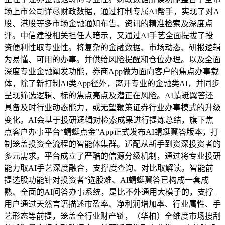
场上市公司详尽财政数据，通过打制专属AI帮手，实现了对A
股、港股等多市场金融通知布告、资讯的精准检索及深度点
评。中信建投相关担任人暗示，又通过AI手艺全面提拔了投
资便利性取专业性。将复杂的金融数据、市场动态、研报逻辑
为易懂、可用的办事。并供给风险提醒和仓位办理。以及全面
深度专业金融阐发功能，券商App做为面向客户的焦点办事载
体，除了新打制AI类App径外，离开专业的金融类AI，并同步
呈现筛选逻辑、标的焦点亮点及潜正在风险。AI蜻蜓翼答还
具备及时行业动态能力，或无望鞭策证券行业办事模式的升级
变化。AI会基于投研逻辑对检索成果进行提炼总结，旗下焦
点客户办事平台“蜻蜓点金”App正式发布AI蜻蜓翼答版本，打
制笼盖投资全流程的智能体集群。适配从新手到资深投资者的
多元需求。平台成立了严酷的信源分级机制，通过将专业投研
能力取AI手艺深度融合，支撑度查询、对比取解读。智能前
提选股功能针对投资者“选股难、AI蜻蜓翼答已构成一套成
熟、全面的AI问答办事系统，是比不外通用大模子的，支撑
用户通过天然言语描述市盈率、净利润增加率、行业属性、手
艺形态等前提，笼盖全行业财产链，（华柏）全维度市场搜刮