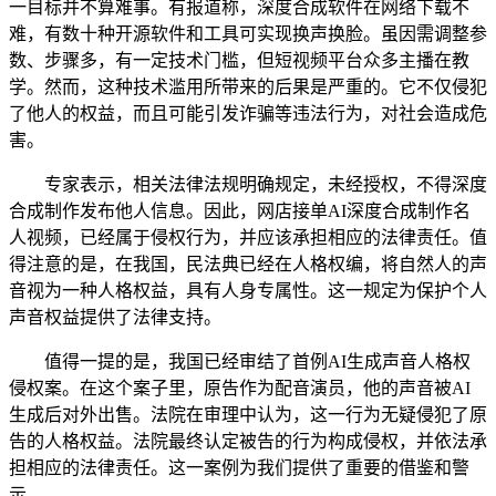
一目标并不算难事。有报道称，深度合成软件在网络下载不
难，有数十种开源软件和工具可实现换声换脸。虽因需调整参
数、步骤多，有一定技术门槛，但短视频平台众多主播在教
学。然而，这种技术滥用所带来的后果是严重的。它不仅侵犯
了他人的权益，而且可能引发诈骗等违法行为，对社会造成危
害。
专家表示，相关法律法规明确规定，未经授权，不得深度
合成制作发布他人信息。因此，网店接单AI深度合成制作名
人视频，已经属于侵权行为，并应该承担相应的法律责任。值
得注意的是，在我国，民法典已经在人格权编，将自然人的声
音视为一种人格权益，具有人身专属性。这一规定为保护个人
声音权益提供了法律支持。
值得一提的是，我国已经审结了首例AI生成声音人格权
侵权案。在这个案子里，原告作为配音演员，他的声音被AI
生成后对外出售。法院在审理中认为，这一行为无疑侵犯了原
告的人格权益。法院最终认定被告的行为构成侵权，并依法承
担相应的法律责任。这一案例为我们提供了重要的借鉴和警
示。