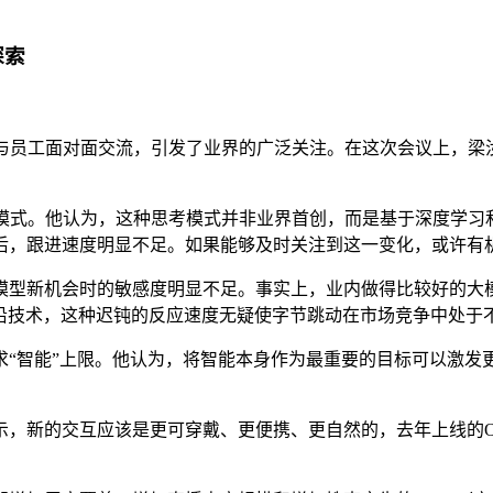
探索
工面对面交流，引发了业界的广泛关注。在这次会议上，梁汝波对
模式。他认为，这种思考模式并非业界首创，而是基于深度学习和
跟进速度明显不足。如果能够及时关注到这一变化，或许有机会更
机会时的敏感度明显不足。事实上，业内做得比较好的大模型创
等前沿技术，这种迟钝的反应速度无疑使字节跳动在市场竞争中处于
求“智能”上限。他认为，将智能本身作为最重要的目标可以激发
的交互应该是更可穿戴、更便携、更自然的，去年上线的Ola F