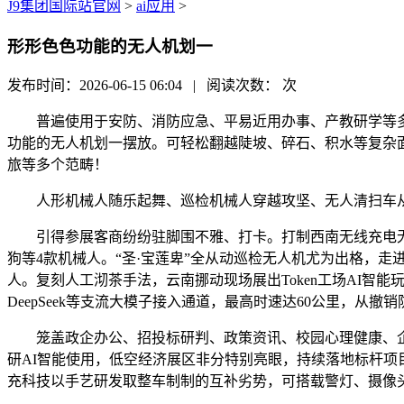
J9集团国际站官网
>
ai应用
>
形形色色功能的无人机划一
发布时间：2026-06-15 06:04 | 阅读次数：
次
普遍使用于安防、消防应急、平易近用办事、产教研学等多
功能的无人机划一摆放。可轻松翻越陡坡、碎石、积水等复杂面
旅等多个范畴！
人形机械人随乐起舞、巡检机械人穿越攻坚、无人清扫车从动
引得参展客商纷纷驻脚围不雅、打卡。打制西南无线充电无人
狗等4款机械人。“圣·宝莲卑”全从动巡检无人机尤为出格，走
人。复刻人工沏茶手法，云南挪动现场展出Token工场AI智
DeepSeek等支流大模子接入通道，最高时速达60公里，
笼盖政企办公、招投标研判、政策资讯、校园心理健康、企业
研AI智能使用，低空经济展区非分特别亮眼，持续落地标杆项
充科技以手艺研发取整车制制的互补劣势，可搭载警灯、摄像