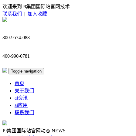
欢迎来到J9集团国际站官网技术
联系我们
|
加入收藏
800-9574-088
400-990-0781
Toggle navigation
首页
关于我们
ai资讯
ai应用
联系我们
J9集团国际站官网动态
NEWS