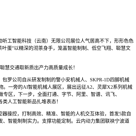
听工智能科技（云南）无限公司展位人气居高不下，形形色色
茶叶蛋”以精深的沏茶身手，笼盖智能制制、低空飞翔、聪慧文
聪慧交通取新质出产力高质量成长！
公司自从研发制制的警小安机械人、SKPR-1D四脚机械
。一旁的AI智能机械人展区，展出远征A2、灵犀X2系列机械
汇合做专区，下一步，全面打通、字节、阿里、智谱、讯飞、
，各类人工智能新品扎堆表态！
器操控，打制高效、精准、智能的人机交互体验，首发5款自
研发、智能制制实力。支撑功能定制。云内动力集团联袂宁波道