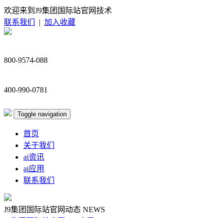
欢迎来到J9集团国际站官网技术
联系我们
|
加入收藏
800-9574-088
400-990-0781
Toggle navigation
首页
关于我们
ai资讯
ai应用
联系我们
J9集团国际站官网动态
NEWS