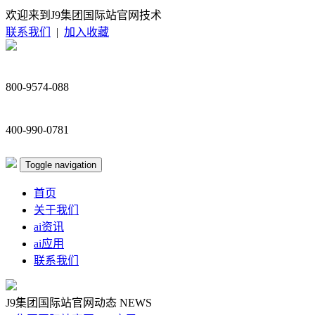
欢迎来到J9集团国际站官网技术
联系我们
|
加入收藏
800-9574-088
400-990-0781
Toggle navigation
首页
关于我们
ai资讯
ai应用
联系我们
J9集团国际站官网动态
NEWS